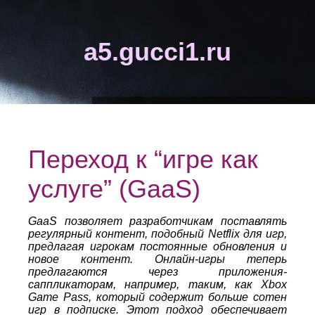
a5.gucci1.ru
Переход к “игре как
услуге” (GaaS)
GaaS позволяет разработчикам поставлять
регулярный контент, подобный Netflix для игр,
предлагая игрокам постоянные обновления и
новое контент. Онлайн-игры теперь
предлагаются через приложения-
саппликаторам, например, таким, как Xbox
Game Pass, который содержит больше сотен
игр в подписке. Этот подход обеспечивает